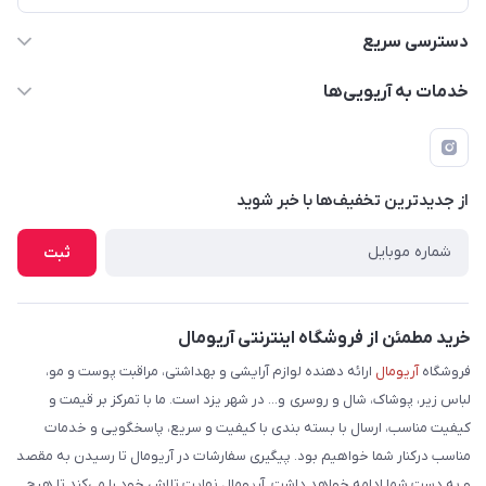
دسترسی سریع
حساب کاربری
خدمات به آریویی‌ها
دانلود اپلیکیشن
قوانین و مقررات
فرم مرجوعی کالا
پرسش های متداول
لیست محصولات
از جدید‌ترین تخفیف‌ها با‌ خبر شوید
شرایط و نحوه بازگرداندن کالا
درباره ما
نحوه ثبت و ارسال سفارش
ثبت
تماس با ما
شیوه های ارسال سفارش
فروش عمده
حریم خصوصی
خرید مطمئن از فروشگاه اینترنتی آریومال
وبلاگ
راهنما
فروشگاه
آریومال
ارائه دهنده لوازم آرایشی و بهداشتی، مراقبت پوست و مو،
لباس زیر، پوشاک، شال و روسری و... در شهر یزد است. ما با تمرکز بر قیمت و
کیفیت مناسب، ارسال با بسته بندی با کیفیت و سریع، پاسخگویی و خدمات
مناسب درکنار شما خواهیم بود. پیگیری سفارشات در آریومال تا رسیدن به مقصد
و به دست شما ادامه خواهد داشت. آریومال نهایت تلاش خود را می‌کند تا هیچ