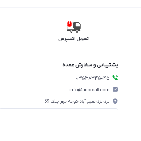
تحویل اکسپرس
پشتیبانی و سفارش عمده
03538345045
info@ariomall.com
یزد-یزد-نعیم آباد-کوچه مهر پلاک 59