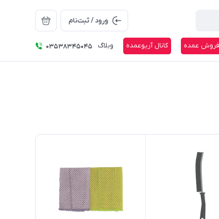
ورود / ثبت‌نام
روش عمده
کانال آریوعمده
وبلاگ
03538345045