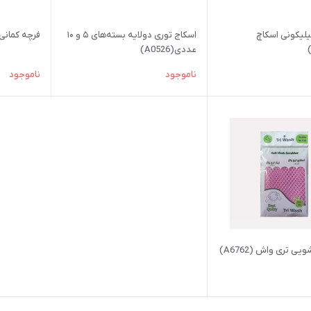
یکونی اسکاچ
اسکاج توری دولایه بسته‌های ۵ و ۱۰
فرچه کمانی(4217
عددی(A0526)
ناموجود
ناموجود
ی تری واش (A6762)