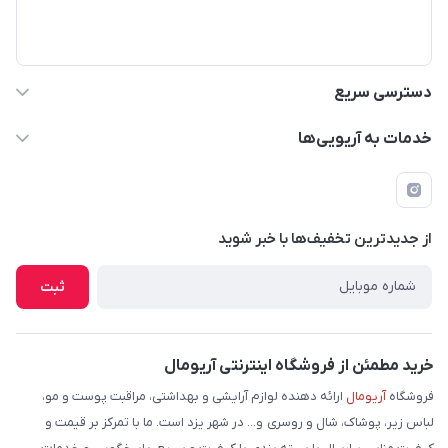
یزد-یزد-نعیم آباد-کوچه مهر پلاک 59
دسترسی سریع
حساب کاربری
خدمات به آریویی‌ها
دانلود اپلیکیشن
قوانین و مقررات
فرم مرجوعی کالا
پرسش های متداول
لیست محصولات
از جدید‌ترین تخفیف‌ها با‌ خبر شوید
شرایط و نحوه بازگرداندن کالا
درباره ما
نحوه ثبت و ارسال سفارش
ثبت
تماس با ما
شیوه های ارسال سفارش
فروش عمده
حریم خصوصی
خرید مطمئن از فروشگاه اینترنتی آریومال
وبلاگ
راهنما
فروشگاه
آریومال
ارائه دهنده لوازم آرایشی و بهداشتی، مراقبت پوست و مو،
لباس زیر، پوشاک، شال و روسری و... در شهر یزد است. ما با تمرکز بر قیمت و