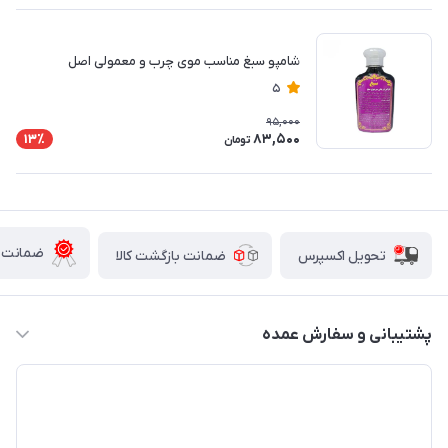
شامپو سبغ مناسب موی چرب و معمولی اصل
5
95,000
83,500
13٪
تومان
ضمانت ا
تحویل اکسپرس
ضمانت بازگشت کالا
پشتیبانی و سفارش عمده
03538345045
info@ariomall.com