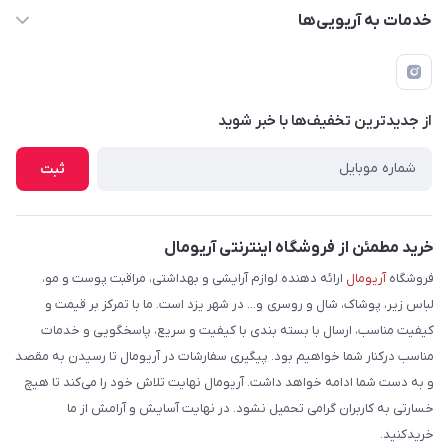
حساب کاربری
خدمات به آریویی‌ها
دانلود اپلیکیشن
قوانین و مقررات
فرم مرجوعی کالا
پرسش های متداول
لیست محصولات
از جدید‌ترین تخفیف‌ها با‌ خبر شوید
شرایط و نحوه بازگرداندن کالا
درباره ما
نحوه ثبت و ارسال سفارش
ثبت
تماس با ما
شیوه های ارسال سفارش
فروش عمده
حریم خصوصی
خرید مطمئن از فروشگاه اینترنتی آریومال
وبلاگ
راهنما
فروشگاه
آریومال
ارائه دهنده لوازم آرایشی و بهداشتی، مراقبت پوست و مو،
لباس زیر، پوشاک، شال و روسری و... در شهر یزد است. ما با تمرکز بر قیمت و
کیفیت مناسب، ارسال با بسته بندی با کیفیت و سریع، پاسخگویی و خدمات
مناسب درکنار شما خواهیم بود. پیگیری سفارشات در آریومال تا رسیدن به مقصد
و به دست شما ادامه خواهد داشت. آریومال نهایت تلاش خود را می‌کند تا هیچ
خسارتی به کاربران گرامی تحمیل نشود. در نهایت آسایش و آرامش از ما
خریدکنید.