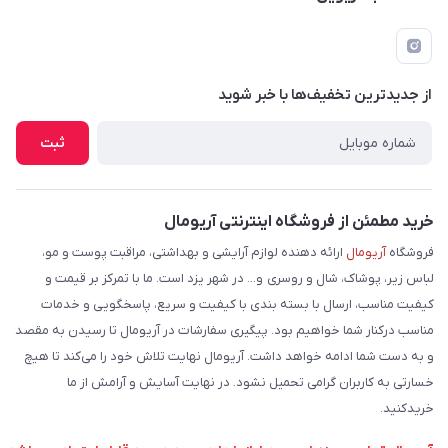
دانلود اپلیکیشن
قوانین و مقررات
فرم مرجوعی کالا
پرسش های متداول
لیست محصولات
از جدید‌ترین تخفیف‌ها با‌ خبر شوید
شرایط و نحوه بازگرداندن کالا
درباره ما
نحوه ثبت و ارسال سفارش
ثبت
تماس با ما
شیوه های ارسال سفارش
فروش عمده
حریم خصوصی
خرید مطمئن از فروشگاه اینترنتی آریومال
وبلاگ
راهنما
فروشگاه
آریومال
ارائه دهنده لوازم آرایشی و بهداشتی، مراقبت پوست و مو،
لباس زیر، پوشاک، شال و روسری و... در شهر یزد است. ما با تمرکز بر قیمت و
کیفیت مناسب، ارسال با بسته بندی با کیفیت و سریع، پاسخگویی و خدمات
مناسب درکنار شما خواهیم بود. پیگیری سفارشات در آریومال تا رسیدن به مقصد
و به دست شما ادامه خواهد داشت. آریومال نهایت تلاش خود را می‌کند تا هیچ
خسارتی به کاربران گرامی تحمیل نشود. در نهایت آسایش و آرامش از ما
خریدکنید.