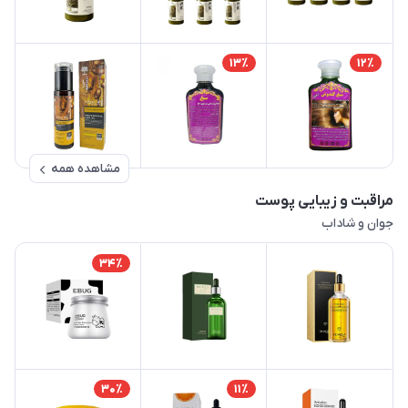
13٪
12٪
مشاهده همه
مراقبت و زیبایی پوست
جوان و شاداب
34٪
30٪
11٪