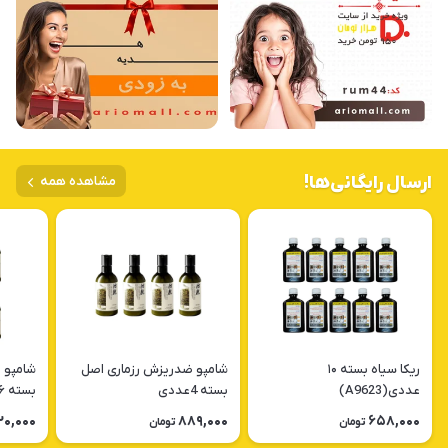
ارسال رایگانی‌ها!
مشاهده همه
ریکا سیاه بسته ۱۰
شامپو ضدریزش رزماری اصل
شامپو 
عددی(A9623)
بسته 4عددی
بسته ۶ عددی
20,000
889,000
658,000
تومان
تومان