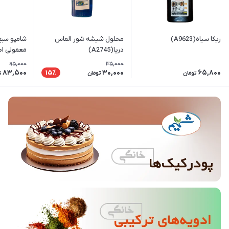
ریکا سیاه(A9623)
محلول شیشه شور الماس
شامپو سبغ
دریا(A2745)
معمولی ا
95,000
35,000
83,500
30,000
65,800
15٪
تومان
تومان
ت