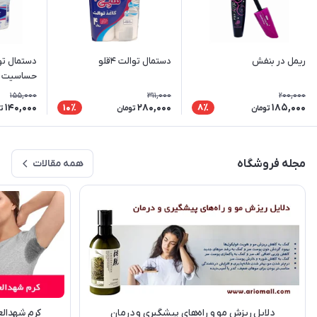
ریمل در بنفش
دستمال توالت ۴قلو
دستمال تو
حساسیت ب
اقتصادی
155,000
311,000
200,000
140,000
280,000
185,000
10٪
8٪
تومان
تومان
ت
مجله فروشگاه
همه مقالات
دلایل ریزش مو و راه‌های پیشگیری و درمان
کرم شهدالعس