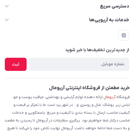
دسترسی سریع
حساب کاربری
خدمات به آریویی‌ها
دانلود اپلیکیشن
قوانین و مقررات
فرم مرجوعی کالا
پرسش های متداول
لیست محصولات
از جدید‌ترین تخفیف‌ها با‌ خبر شوید
شرایط و نحوه بازگرداندن کالا
درباره ما
نحوه ثبت و ارسال سفارش
ثبت
تماس با ما
شیوه های ارسال سفارش
فروش عمده
حریم خصوصی
خرید مطمئن از فروشگاه اینترنتی آریومال
وبلاگ
راهنما
فروشگاه
آریومال
ارائه دهنده لوازم آرایشی و بهداشتی، مراقبت پوست و مو،
لباس زیر، پوشاک، شال و روسری و... در شهر یزد است. ما با تمرکز بر قیمت و
کیفیت مناسب، ارسال با بسته بندی با کیفیت و سریع، پاسخگویی و خدمات
مناسب درکنار شما خواهیم بود. پیگیری سفارشات در آریومال تا رسیدن به مقصد
و به دست شما ادامه خواهد داشت. آریومال نهایت تلاش خود را می‌کند تا هیچ