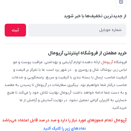
فرم مرجوعی کالا
پرسش های متداول
لیست محصولات
از جدید‌ترین تخفیف‌ها با‌ خبر شوید
شرایط و نحوه بازگرداندن کالا
درباره ما
نحوه ثبت و ارسال سفارش
ثبت
تماس با ما
شیوه های ارسال سفارش
فروش عمده
حریم خصوصی
خرید مطمئن از فروشگاه اینترنتی آریومال
وبلاگ
راهنما
فروشگاه
آریومال
ارائه دهنده لوازم آرایشی و بهداشتی، مراقبت پوست و مو،
لباس زیر، پوشاک، شال و روسری و... در شهر یزد است. ما با تمرکز بر قیمت و
کیفیت مناسب، ارسال با بسته بندی با کیفیت و سریع، پاسخگویی و خدمات
مناسب درکنار شما خواهیم بود. پیگیری سفارشات در آریومال تا رسیدن به مقصد
و به دست شما ادامه خواهد داشت. آریومال نهایت تلاش خود را می‌کند تا هیچ
خسارتی به کاربران گرامی تحمیل نشود. در نهایت آسایش و آرامش از ما
خریدکنید.
آریومال تمام مجوزهای مورد نیاز را دارد و صد در صد قابل اعتماد می‌باشد
نمادهای زیر را کلیک کنید