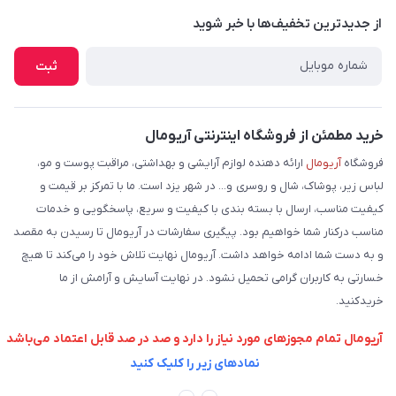
لیست محصولات
از جدید‌ترین تخفیف‌ها با‌ خبر شوید
شرایط و نحوه بازگرداندن کالا
درباره ما
نحوه ثبت و ارسال سفارش
ثبت
تماس با ما
شیوه های ارسال سفارش
فروش عمده
حریم خصوصی
خرید مطمئن از فروشگاه اینترنتی آریومال
وبلاگ
راهنما
فروشگاه
آریومال
ارائه دهنده لوازم آرایشی و بهداشتی، مراقبت پوست و مو،
لباس زیر، پوشاک، شال و روسری و... در شهر یزد است. ما با تمرکز بر قیمت و
کیفیت مناسب، ارسال با بسته بندی با کیفیت و سریع، پاسخگویی و خدمات
مناسب درکنار شما خواهیم بود. پیگیری سفارشات در آریومال تا رسیدن به مقصد
و به دست شما ادامه خواهد داشت. آریومال نهایت تلاش خود را می‌کند تا هیچ
خسارتی به کاربران گرامی تحمیل نشود. در نهایت آسایش و آرامش از ما
خریدکنید.
آریومال تمام مجوزهای مورد نیاز را دارد و صد در صد قابل اعتماد می‌باشد
نمادهای زیر را کلیک کنید