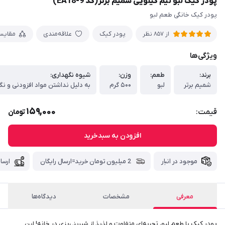
پودر کیک لبو نیم کیلویی شمیم برتر(کد EA18-9)
پودر کیک خانگی طعم لبو
پودر کیک
علاقه‌مندی
مقایس
از 857 نظر
ویژگی‌ها
برند:
طعم:
وزن:
شیوه نگهداری:
شمیم برتر
لبو
۵۰۰ گرم
159,000
قیمت:
تومان
افزودن به سبدخرید
موجود در انبار
2 میلیون تومان خرید=ارسال رایگان
ارسا
معرفی
مشخصات
دیدگاه‌ها
پودر کیک با طعم لبو، تجربه‌ای متفاوت و لذیذ از شیرینی‌پزی در خانه! این