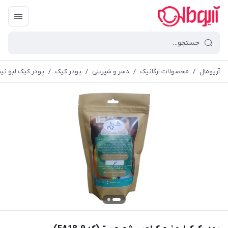
آریومال
/
محصولات ارگانیک
/
دسر و شیرینی
/
پودر کیک
/
پودر کیک لبو نیم ک