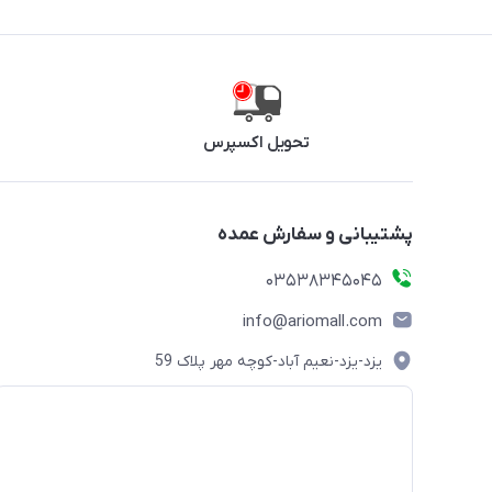
تحویل اکسپرس
پشتیبانی و سفارش عمده
03538345045
info@ariomall.com
یزد-یزد-نعیم آباد-کوچه مهر پلاک 59