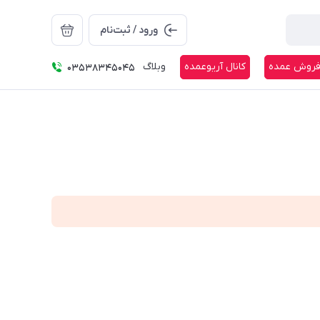
ورود / ثبت‌نام
روش عمده
کانال آریوعمده
وبلاگ
03538345045