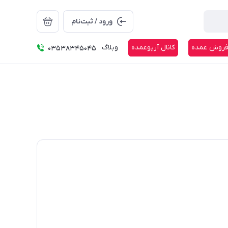
ورود / ثبت‌نام
روش عمده
کانال آریوعمده
وبلاگ
03538345045