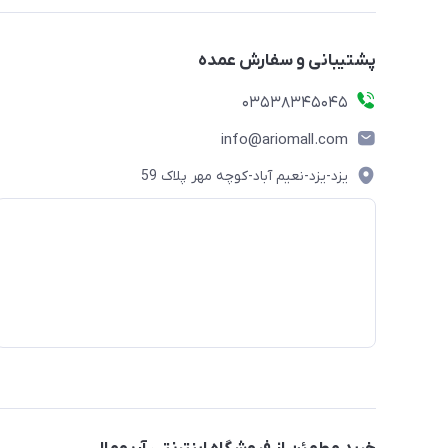
پشتیبانی و سفارش عمده
03538345045
info@ariomall.com
یزد-یزد-نعیم آباد-کوچه مهر پلاک 59