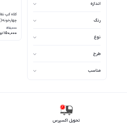
اندازه
فری سایز
کلاه کپ نقا
رنگ
چهارخونه(A6432)
145,000
قرمز
150,000
تو
نوع
طوسی
نقاب دار
نوک مدادی
طرح
چهار خونه
مناسب
دختران
پسران
تحویل اکسپرس