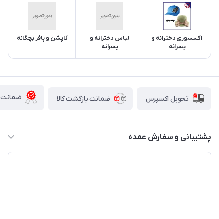
اکسسوری دخترانه و
لباس دخترانه و
کاپشن و پافر بچگانه
پسرانه
پسرانه
ضمانت ا
تحویل اکسپرس
ضمانت بازگشت کالا
پشتیبانی و سفارش عمده
03538345045
info@ariomall.com
یزد-یزد-نعیم آباد-کوچه مهر پلاک 59