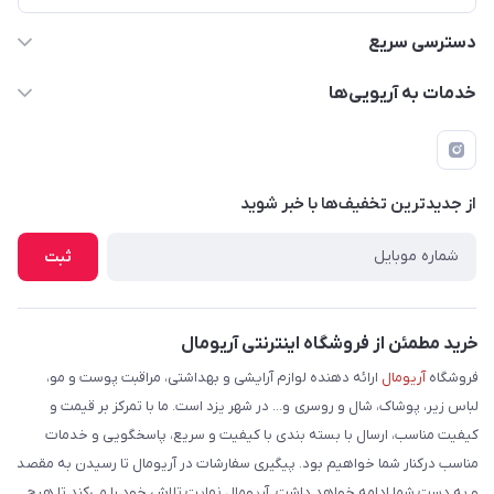
دسترسی سریع
حساب کاربری
خدمات به آریویی‌ها
دانلود اپلیکیشن
قوانین و مقررات
فرم مرجوعی کالا
پرسش های متداول
لیست محصولات
از جدید‌ترین تخفیف‌ها با‌ خبر شوید
شرایط و نحوه بازگرداندن کالا
درباره ما
نحوه ثبت و ارسال سفارش
ثبت
تماس با ما
شیوه های ارسال سفارش
فروش عمده
حریم خصوصی
خرید مطمئن از فروشگاه اینترنتی آریومال
وبلاگ
راهنما
فروشگاه
آریومال
ارائه دهنده لوازم آرایشی و بهداشتی، مراقبت پوست و مو،
لباس زیر، پوشاک، شال و روسری و... در شهر یزد است. ما با تمرکز بر قیمت و
کیفیت مناسب، ارسال با بسته بندی با کیفیت و سریع، پاسخگویی و خدمات
مناسب درکنار شما خواهیم بود. پیگیری سفارشات در آریومال تا رسیدن به مقصد
و به دست شما ادامه خواهد داشت. آریومال نهایت تلاش خود را می‌کند تا هیچ